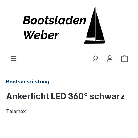
alt springen
Ware
Bootsausrüstung
Ankerlicht LED 360° schwarz
Talamex
Bildergalerie überspringen