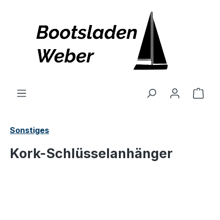
alt springen
Ware
Sonstiges
Kork-Schlüsselanhänger
Bildergalerie überspringen