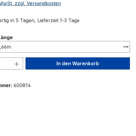
. MwSt. zzgl. Versandkosten
tig in 5 Tagen, Lieferzeit 1-3 Tage
auswählen
Länge
 Anzahl: Gib den gewünschten Wert ein 
In den Warenkorb
mmer:
600814