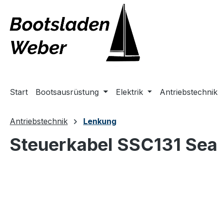
springen
Zur Hauptnavigation springen
Start
Bootsausrüstung
Elektrik
Antriebstechnik
Antriebstechnik
Lenkung
Steuerkabel SSC131 Seas
Bildergalerie überspringen