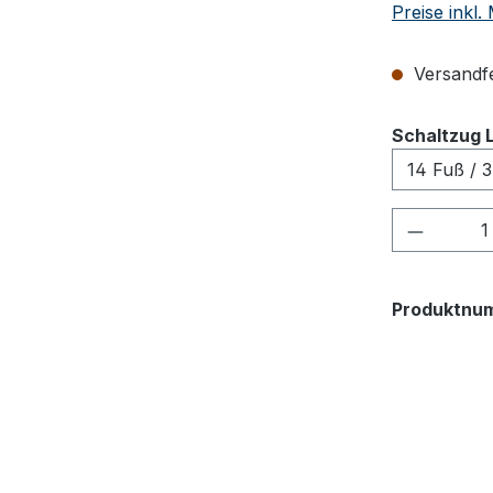
Preise inkl
Versandfer
Schaltzug 
Produkt
Produktnu